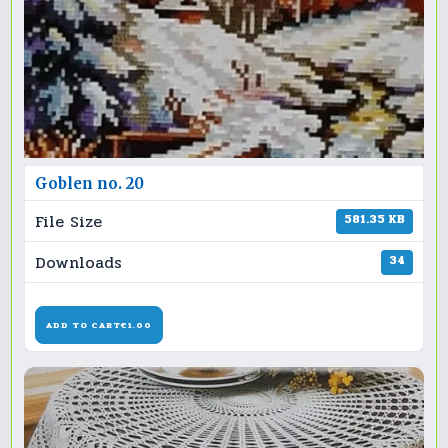
Goblen no. 20
File Size
581.35 KB
Downloads
34
ADD TO CART
€1.00