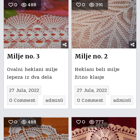
0
488
0
391
Milje no. 3
Milje no. 2
Ovalni heklani milje
Heklani beli milje
lepeza iz dva dela
žitno klasje
27 Jula, 2022
27 Jula, 2022
on
on
0 Comment
adminG
0 Comment
adminG
Milje
Milje
no.
no.
0
488
0
777
3
2