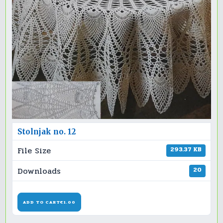
Stolnjak no. 12
File Size
293.37 KB
Downloads
20
ADD TO CART
€1.00