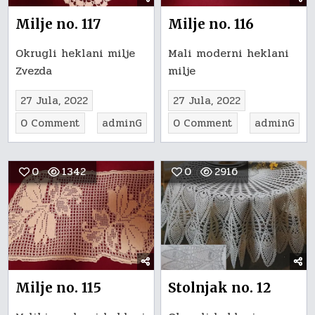
Milje no. 117
Milje no. 116
Okrugli heklani milje
Mali moderni heklani
Zvezda
milje
27 Jula, 2022
27 Jula, 2022
on
on
0 Comment
adminG
0 Comment
adminG
Milje
Milje
no.
no.
0
1342
0
2916
117
116
Milje no. 115
Stolnjak no. 12