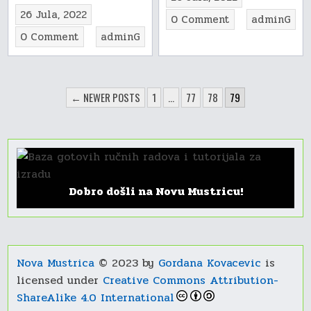
26 Jula, 2022
on
0 Comment
adminG
Stolnjak
on
0 Comment
adminG
no.
Vitraža
1
no.
3/4
POSTS
← NEWER POSTS
1
…
77
78
79
PAGINATION
Dobro došli na Novu Mustricu!
Nova Mustrica
© 2023 by
Gordana Kovacevic
is
licensed under
Creative Commons Attribution-
ShareAlike 4.0 International