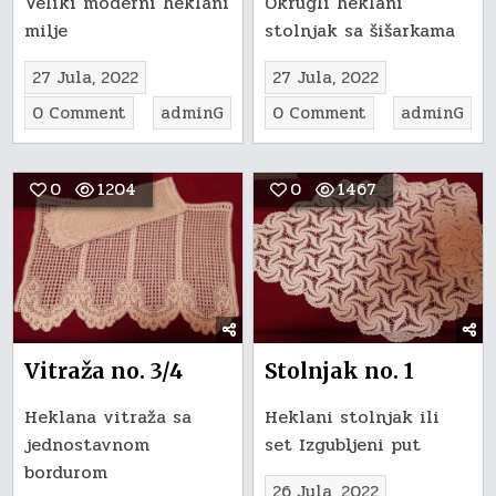
Veliki moderni heklani
Okrugli heklani
milje
stolnjak sa šišarkama
27 Jula, 2022
27 Jula, 2022
on
on
0 Comment
adminG
0 Comment
adminG
Milje
Stolnjak
no.
no.
0
1204
0
1467
115
12
Vitraža no. 3/4
Stolnjak no. 1
Heklana vitraža sa
Heklani stolnjak ili
jednostavnom
set Izgubljeni put
bordurom
26 Jula, 2022