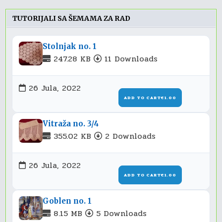
TUTORIJALI SA ŠEMAMA ZA RAD
Stolnjak no. 1
247.28 KB
11 Downloads
26 Jula, 2022
ADD TO CART
€1.00
Vitraža no. 3/4
355.02 KB
2 Downloads
26 Jula, 2022
ADD TO CART
€1.00
Goblen no. 1
8.15 MB
5 Downloads