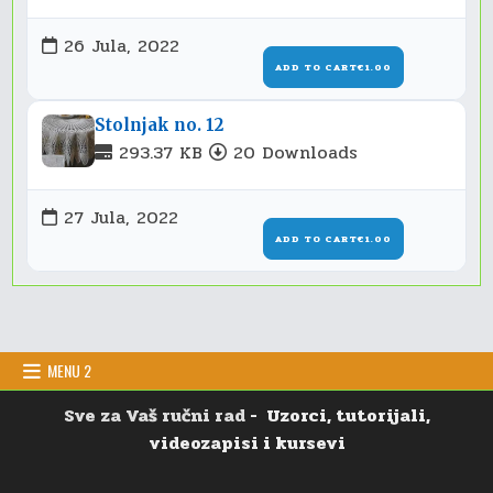
26 Jula, 2022
ADD TO CART
€1.00
Stolnjak no. 12
293.37 KB
20 Downloads
27 Jula, 2022
ADD TO CART
€1.00
MENU 2
Sve za Vaš ručni rad
- Uzorci, tutorijali,
videozapisi i kursevi