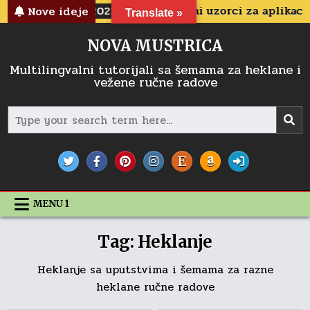
Skip
2022-04-25
Cvetni uzorci za aplikacije
20
Nove ideje
Translate »
to
content
NOVA MUSTRICA
Multilingvalni tutorijali sa šemama za heklane i
vežene ručne radove
Search
for:
MENU 1
Tag:
Heklanje
Heklanje sa uputstvima i šemama za razne
heklane ručne radove