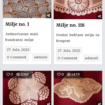
Milje no. 1
Milje no. 118
Jednostavan mali
Ovalni heklani milje sa
kvadratni milje
krugom
27 Jula, 2022
27 Jula, 2022
on
0 Comment
adminG
on
0 Comment
adminG
Milje
Milje
no.
no.
1
0
1062
0
1476
118