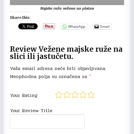
Majske ruže vežene na platnu
Share this:
WhatsApp
Email
Review Vežene majske ruže na
slici ili jastučetu.
Vaša email adresa neće biti objavljivana.
Neophodna polja su označena sa
*
Your Rating
Your Review Title