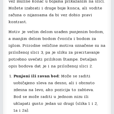
vez muline konac u bojama prikazanim na slici.
Možete izabrati i druge boje konca, ali vodite
računa o nijansama da bi vez dobio pravi
kontrast.
Motiv je većim delom urađen punjenim bodom,
a manjim delom bodom čvorića i bodom za
iglom. Prirodne veličine motiva označene su na
priloženoj slici 3, pa je sliku za precrtavanje
potrebno uvećati prilikom štampe. Detaljan
opis bodova dat je i na priloženoj slici 2.
Punjeni ili ravan bod:
Može se raditi
uobičajeno sleva na desno, ali i obrnuto
zdesna na levo, ako pozicija to zahteva.
Bod se može raditi u jednom nizu ili
uklapati gusto jedan uz drugi (slika 1 i 2,
1a i 2a).