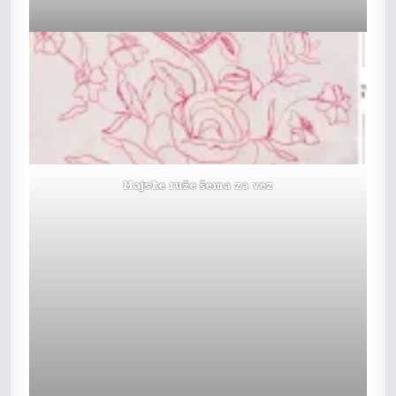
Majske ruže šema za vez