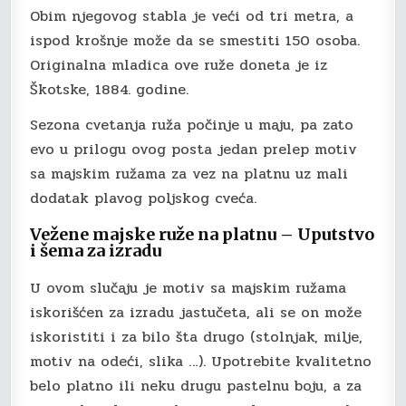
Obim njegovog stabla je veći od tri metra, a
ispod krošnje može da se smestiti 150 osoba.
Originalna mladica ove ruže doneta je iz
Škotske, 1884. godine.
Sezona cvetanja ruža počinje u maju, pa zato
evo u prilogu ovog posta jedan prelep motiv
sa majskim ružama za vez na platnu uz mali
dodatak plavog poljskog cveća.
Vežene majske ruže na platnu – Uputstvo
i šema za izradu
U ovom slučaju je motiv sa majskim ružama
iskorišćen za izradu jastučeta, ali se on može
iskoristiti i za bilo šta drugo (stolnjak, milje,
motiv na odeći, slika …). Upotrebite kvalitetno
belo platno ili neku drugu pastelnu boju, a za