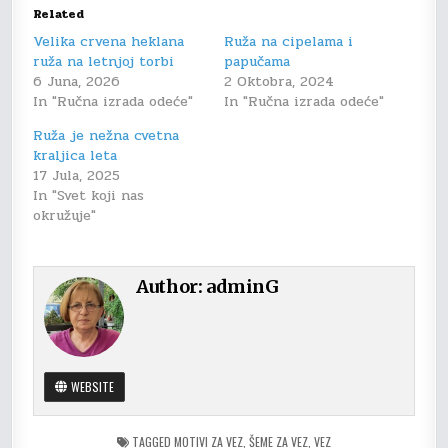
Related
Velika crvena heklana
Ruža na cipelama i
ruža na letnjoj torbi
papučama
6 Juna, 2026
2 Oktobra, 2024
In "Ručna izrada odeće"
In "Ručna izrada odeće"
Ruža je nežna cvetna
kraljica leta
17 Jula, 2025
In "Svet koji nas
okružuje"
Author:
adminG
WEBSITE
TAGGED
MOTIVI ZA VEZ
,
ŠEME ZA VEZ
,
VEZ