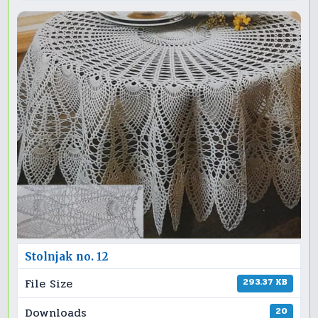
Stolnjak no. 12
File Size
293.37 KB
Downloads
20