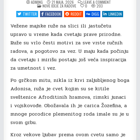
ON
ADMING
21 MAJA, 2026
LEAVE A COMMENT
POSTED
VEŽENE
NOVE IDEJE ZA RADOVE
0
203
IN
MAJSKE
RUŽE
TWITTER
FACEBOOK
REDDIT
DIGG
LINKEDIN
NA
SLICI
ILI
Vežene majske ruže na slici ili jastučetu
JASTUČETU
upravo u vreme kada cvetaju prave prirodne.
Ruže su vrlo česti motivi za sve vrste ručnih
radova, a pogotovo za vez. U maju kada počinju
da cvetaju i mirišu postaju još veća inspiracija
za umetnost i vez.
Po grčkom mitu, nikla iz krvi zaljubljenog boga
Adonisa, ruža je cvet kojim su se kitile
sveštenice Afroditinih hramova, rimski junaci
i vojskovođe. Obožavala ih je carica Žozefina, a
mnoge porodice plemenitog roda imale su je u
svom grbu.
Kroz vekove ljubav prema ovom cvetu samo je