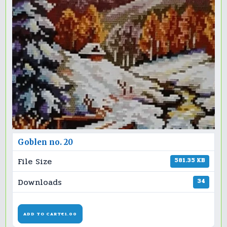
Goblen no. 20
File Size
581.35 KB
Downloads
34
ADD TO CART
€1.00