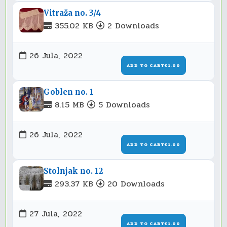
Vitraža no. 3/4
355.02 KB
2 Downloads
26 Jula, 2022
ADD TO CART
€1.00
Goblen no. 1
8.15 MB
5 Downloads
26 Jula, 2022
ADD TO CART
€1.00
Stolnjak no. 12
293.37 KB
20 Downloads
27 Jula, 2022
ADD TO CART
€1.00