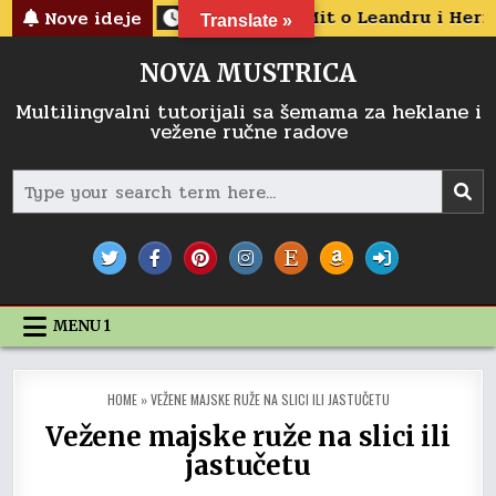
Skip
2022-06-14
Mit o Leandru i Heri
2023-0
Nove ideje
Translate »
to
content
NOVA MUSTRICA
Multilingvalni tutorijali sa šemama za heklane i
vežene ručne radove
Search
for:
MENU 1
HOME
»
VEŽENE MAJSKE RUŽE NA SLICI ILI JASTUČETU
Vežene majske ruže na slici ili
jastučetu