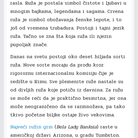
rasla. Ruža je postala simbol čistote i ljubavi u
mnogim bajkama, legendama i sagama. Crvena
ruža je simbol obožavanja ženske lepote, i to
još od vremena trubadura. Postoji i tajni jezik
ruža. Tačno se zna šta koja ruža ili njezin
pupoljak znače.
Danas na svetu postoji oko deset hiljada sorti
ruža. Nove sorte moraju da prođu kroz
rigoroznu internacionalnu komisiju čije je
sedište u Rimu. Sve plemenite ruže nastale su
od divljih ruža koje potiču iz davnina. Za ružu
se može reći da je praktično besmrtna, jer ona
može neograničeno da se razmnožava, pa tako
tkivo početne biljke ostaje živo vekovima.
Najveći ružin grm
(
Bela Lady Banksia
) raste u
američkoj državi Arizona, u gradu Tumbston.