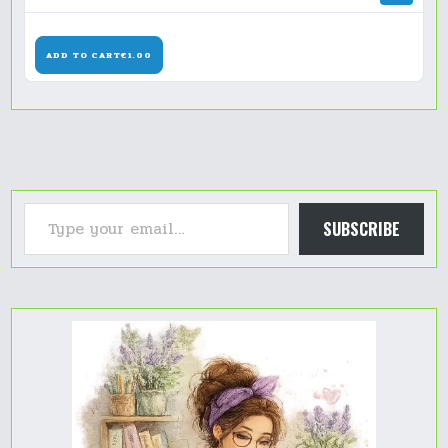
ADD TO CART
€1.00
Type your email…
SUBSCRIBE