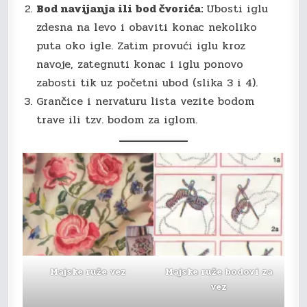
Bod navijanja ili bod čvorića:
Ubosti iglu
zdesna na levo i obaviti konac nekoliko
puta oko igle. Zatim provući iglu kroz
navoje, zategnuti konac i iglu ponovo
zabosti tik uz početni ubod (slika 3 i 4).
Grančice i nervaturu lista vezite bodom
trave ili tzv. bodom za iglom.
Majske ruže vez
Majske ruže bodovi za
vez