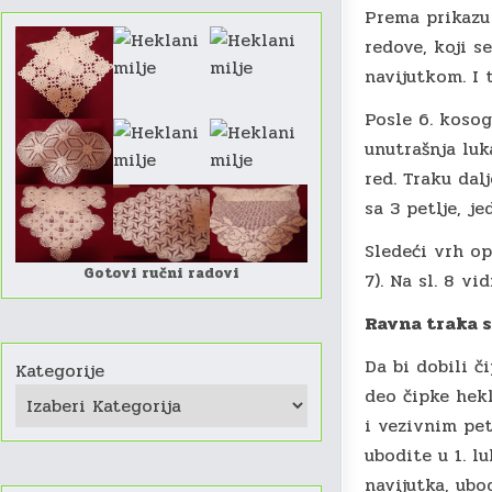
Prema prikazu 
redove, koji s
navijutkom. I 
Posle 6. kosog
unutrašnja luka
red. Traku dal
sa 3 petlje, je
Sledeći vrh op
Gotovi ručni radovi
7). Na sl. 8 vi
Ravna traka 
Da bi dobili č
Kategorije
deo čipke hek
i vezivnim pet
ubodite u 1. lu
navijutka, ubod