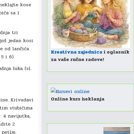
heklajte kose
bića sa 1
dnja tri
 još jedan kosi
e od lančića
Kreativna zajednica
i oglasnik
5 i 6).
za vaše ručne radove!
šnja luka (sl.
Online kurs heklanja
žine. Krivudavi
stim stubićima
 4 navijutka,
adite 2
 petlje,