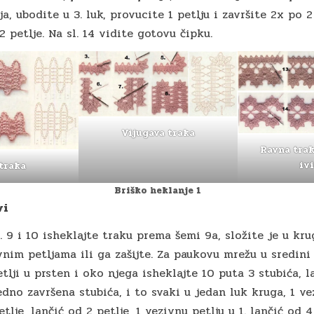
a, ubodite u 3. luk, provucite 1 petlju i završite 2x po 2 
2 petlje. Na sl. 14 vidite gotovu čipku.
Vijugava traka
Ravna trak
iv
traka
Briško heklanje 1
vi
. 9 i 10 isheklajte traku prema šemi 9a, složite je u kru
vnim petljama ili ga zašijte. Za paukovu mrežu u sredini
etlji u prsten i oko njega isheklajte 10 puta 3 stubića, l
jedno završena stubića, i to svaki u jedan luk kruga, 1 ve
tlje, lančić od 2 petlje, 1 vezivnu petlju u 1. lančić od 4