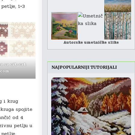
petlje, 1×3
Autorske umetničke slike
a sa cik-cak
NAJPOPULARNIJI TUTORIJALI
icom
g i krug
 kruga spojite
ančić od 4
zivnu petlju u
 petlje.