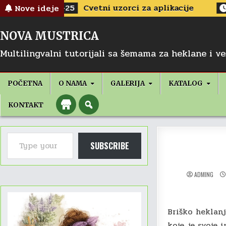
Skip
Heklanje
-25
Cvetni uzorci za aplikacije
2022-04-13
Nove ideje
to
content
NOVA MUSTRICA
Multilingvalni tutorijali sa šemama za heklane i v
POČETNA
O NAMA
GALERIJA
KATALOG
KONTAKT
Type your email…
SUBSCRIBE
ADMING
Briško heklanj
koje je svoje 