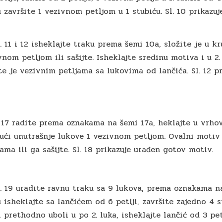
završite 1 vezivnom petljom u 1 stubiću. Sl. 10 prikazuj
. 11 i 12 isheklajte traku prema šemi 10a, složite je u k
vnom petljom ili sašijte. Isheklajte sredinu motiva i u 2
te je vezivnim petljama sa lukovima od lančića. Sl. 12 p
i 17 radite prema oznakama na šemi 17a, heklajte u vrh
jući unutrašnje lukove 1 vezivnom petljom. Ovalni motiv
ama ili ga sašijte. Sl. 18 prikazuje urađen gotov motiv.
. 19 uradite ravnu traku sa 9 lukova, prema oznakama n
isheklajte sa lančićem od 6 petlji, završite zajedno 4 
i prethodno uboli u po 2. luka, isheklajte lančić od 3 pet