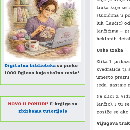
traka koje se 
stubićima u p
luk (lančic) o
lančićima – pr
heklanih detal
Uska traka
Slika 1. prika
Digitalna biblioteka
sa preko
kvadratića tj.
1000 fajlova koja stalno raste!
umesto prazni
redu, nastaje 
Na slici 2. vi
NOVO U PONUDI!
E-knjige sa
lančic). I tu 
zbirkama tutorijala
postže se ako 
Vijugava tra