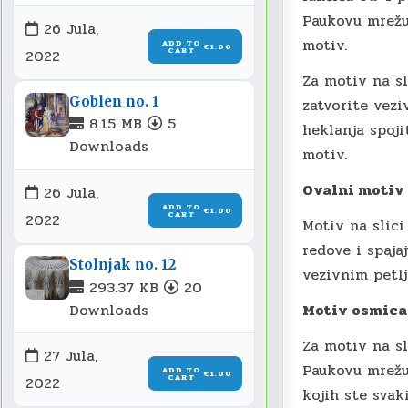
Paukovu mrežu 
26 Jula,
motiv.
ADD TO
€1.00
CART
2022
Za motiv na sl
Goblen no. 1
zatvorite vezi
8.15 MB
5
heklanja spoji
Downloads
motiv.
Ovalni motiv
26 Jula,
ADD TO
€1.00
CART
2022
Motiv na slic
redove i spaja
Stolnjak no. 12
vezivnim petlj
293.37 KB
20
Downloads
Motiv osmica
Za motiv na sl
27 Jula,
Paukovu mrežu 
ADD TO
€1.00
CART
2022
kojih ste svak