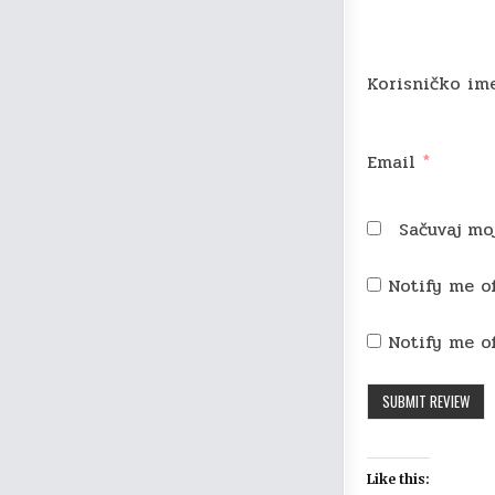
Korisničko i
Email
*
Sačuvaj mo
Notify me o
Notify me o
Like this: