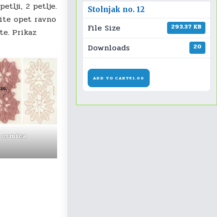
etlji, 2 petlje.
Stolnjak no. 12
dite opet ravno
File Size
293.37 KB
te. Prikaz
Downloads
20
ADD TO CART
€1.00
 osmica