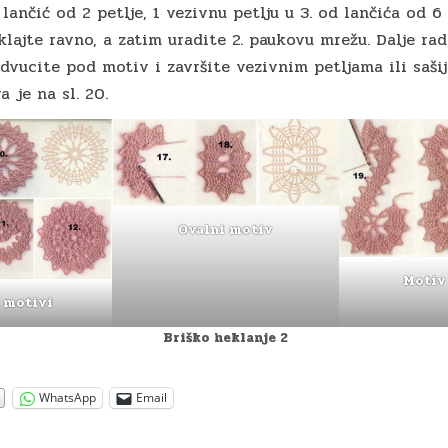
, lančić od 2 petlje, 1 vezivnu petlju u 3. od lančića od 6 p
klajte ravno, a zatim uradite 2. paukovu mrežu. Dalje ra
odvucite pod motiv i završite vezivnim petljama ili sašij
 je na sl. 20.
Ovalni motiv
Motiv
 motivi
Briško heklanje 2
WhatsApp
Email