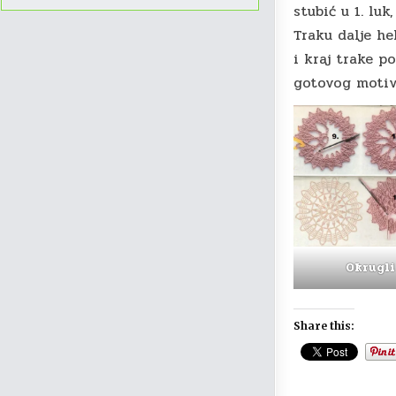
stubić u 1. luk
Traku dalje he
i kraj trake p
gotovog motiva
Okrugli
Share this: