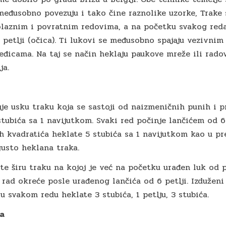
međusobno povezuju i tako čine raznolike uzorke, Trake 
olaznim i povratnim redovima, a na početku svakog reda
d petlji (očica). Ti lukovi se međusobno spajaju vezivnim
eđicama. Na taj se način heklaju paukove mreže ili rado
ja.
zuje usku traku koja se sastoji od naizmeničnih punih i p
 stubića sa 1 navijutkom. Svaki red počinje lančićem od 6
h kvadratića heklate 5 stubića sa 1 navijutkom kao u 
gusto heklana traka.
dite širu traku na kojoj je već na početku urađen luk od 
se rad okreće posle urađenog lančića od 6 petlji. Izduženi
u svakom redu heklate 3 stubića, 1 petlju, 3 stubića.
ka