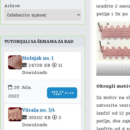
Arhive
uradite 2 navoj
petlje i 3x po 
TUTORIJALI SA ŠEMAMA ZA RAD
Stolnjak no. 1
247.28 KB
11
Uska 
Downloads
Okrugli moti
26 Jula,
ADD TO
€1.00
CART
2022
Za motiv na sl
zatvorite vezi
Vitraža no. 3/4
lančić od 12 p
355.02 KB
2
petlje, dva za
Downloads
lančiću od 4 pe