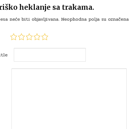
riško heklanje sa trakama.
esa neće biti objavljivana.
Neophodna polja su označen
itle