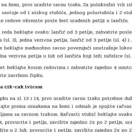
na šemi, prvo uradite ravnu traku. Za polukružni vrh is
e sastoje od 1 niskog stubića, jednog polustubića i 2 stu
te redove okrenite posle šest urađenih petlji u lančiću.
 reda heklajte ovako: lančić od 3 petlje, zahvatite posle
 (sl. 3), jedna vezivna petlja, lančić od 3 petlje (sl. 4) i
je heklajte međusobno ravno povezujući unutrašnje lukov
dna vezivna petlja u luk od lančića koji leži sučelice (sl. 
et heklajte kosim redovima i zahvatite zajedno 4 unutra
dite završenu čipku.
sa cik-cak ivicom
ipku na sl. 13 i 14, prvo uradite ravnu traku potrebne du
lajte prema oznakama na šemi i odmah je spojite račva
ljama sa ravnom trakom. Račvasti stubić heklajte ovako:
k, provucite 1 petlju, završite zajedno 2x po 2 petlje, ur
ite u 2. luk, provucite 1 petlju, završite zajedno 2x po 2