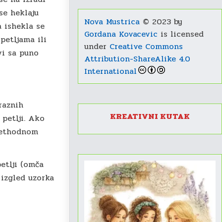
se heklaju
Nova Mustrica
© 2023 by
 ishekla se
Gordana Kovacevic
is licensed
 petljama ili
under
Creative Commons
vi sa puno
Attribution-ShareAlike 4.0
International
raznih
KREATIVNI KUTAK
 petlji. Ako
prethodnom
petlji (omča
 izgled uzorka