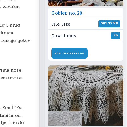
e završen
Goblen no. 20
File Size
581.35 KB
rug i krug
. krugu
Downloads
34
rikazuje gotov
ADD TO CART
€1.00
ovima kose
 sastavite
a šemi 19a.
stubića od
lje, 1 niski