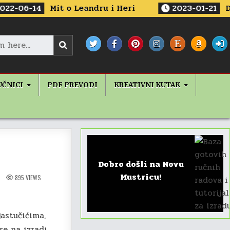
mbinacije
t o Leandru i Heri
2023-01-21
Dve minijaturne
UČNICI
PDF PREVODI
KREATIVNI KUTAK
Dobro došli na Novu
Mustricu!
895
VIEWS
jastučićima,
se na izradi