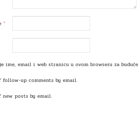
me
*
je ime, email i web stranicu u ovom browseru za buduće
f follow-up comments by email.
f new posts by email.